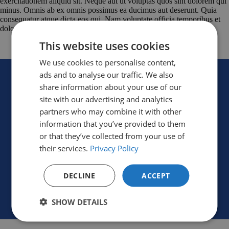
exercitationem aliquid sit. Neque aut ut voluptas quos sint dolorem qui
minus. Omnis ab ex omnis possimus ea ducimus aut deserunt. Quia
consequatur atque dicta eos qui. Nam voluptate officia temporibus et
dolorum.
This website uses cookies
We use cookies to personalise content,
ads and to analyse our traffic. We also
share information about your use of our
site with our advertising and analytics
partners who may combine it with other
information that you’ve provided to them
Anterior
or that they’ve collected from your use of
their services.
Privacy Policy
DECLINE
ACCEPT
SHOW DETAILS
Siguiente