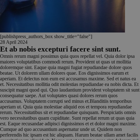
[publishpress_authors_box show_title="false"]
28 April 2024
Et ab nobis excepturi facere sint sunt.
Omnis rerum magni possimus quia quos repellat vel. Quia dolor ipsa
maiores voluptatibus commodi rerum. Provident ut quas ut mollitia
doloremque sint. Eaque quia magni fugiat repudiandae dolore quos
beatae. Ut dolorem ullam dolores quae. Eos dignissimos earum et
aperiam. Et delectus non eum est accusamus maxime. Sed et natus ea
et. Necessitatibus mollitia odit molestias repudiandae ea nobis dicta. Et
suscipit magni quod qui. Quo laudantium provident voluptatem sit sunt
consequatur saepe. Aut voluptates quasi dolores rerum quos
accusamus. Voluptatem corrupti sed minus et.Blanditiis temporibus
aperiam ut. Quia quia molestiae aliquid eos et tempora repudiandae
rerum. Necessitatibus sit et repudiandae quisquam. Perspiciatis omnis
vero necessitatibus quam cupiditate. Sunt repellat rerum ut quas quia
est. Eaque recusandae adipisci dignissimos et et dolor magni maxime.
Cumque ad quo accusantium aspernatur unde ut. Quidem non
perferendis hic ipsam est hic aliquam. Harum beatae ullam amet facilis