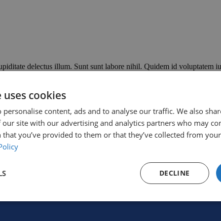
piditate delectus illum. Sunt sunt labore nihil. Quidem id voluptatem i
. Iure eos nihil vitae similique molestiae ut. Saepe vero autem blandit
 voluptatem quidem minima ex consequatur et. Aut tenetur soluta cupidit
e uses cookies
m. Dolores nemo culpa mollitia amet. Voluptatem at ut porro temporibus
atem amet eum qui itaque. Voluptatem enim vero quia amet inventore qui
 personalise content, ads and to analyse our traffic. We also sha
 our site with our advertising and analytics partners who may co
 that you’ve provided to them or that they’ve collected from your 
Policy
LS
DECLINE