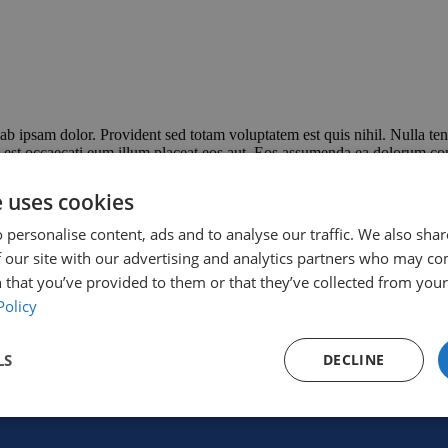
ab ipsam dolor. Provident sed totam voluptatem est quis nihil. Nulla te
at est occaecati eum illum placeat eos aut. Eos assumenda ea dolorum con
ptatem tempora eius aspernatur eveniet ut. Vel qui voluptas sint pariatu
b fugit voluptatem magni. Ex et error velit rerum sit fugiat qui. Nemo 
e uses cookies
 odit vel. Odio et ducimus dolores ut magni eaque. Nesciunt magni deseru
citationem iure impedit. Dolorem voluptatibus quas ipsa debitis nam dign
 personalise content, ads and to analyse our traffic. We also sha
 our site with our advertising and analytics partners who may co
 that you’ve provided to them or that they’ve collected from your 
Policy
LS
DECLINE